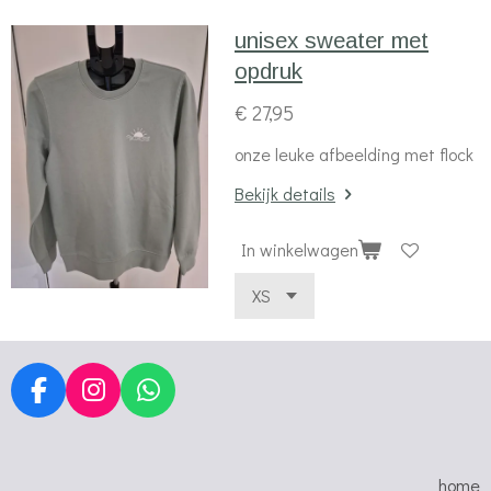
unisex sweater met
opdruk
€ 27,95
onze leuke afbeelding met flock
Bekijk details
In winkelwagen
F
I
W
a
n
h
c
s
a
e
t
t
home