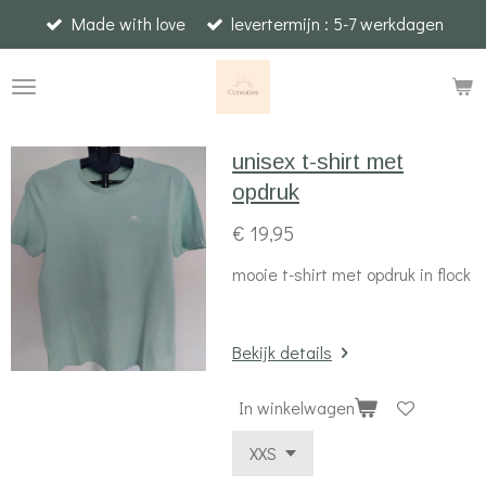
Made with love
levertermijn : 5-7 werkdagen
Ga
direct
naar
de
hoofdinhoud
unisex t-shirt met
opdruk
€ 19,95
mooie t-shirt met opdruk in flock
Bekijk details
In winkelwagen