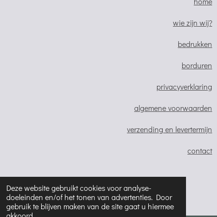
home
b
a
s
o
g
A
wie zijn wij?
o
r
p
bedrukken
k
a
p
m
borduren
privacyverklaring
algemene voorwaarden
verzending en levertermijn
contact
© 2023 - 2026 Ccreaties
Deze website gebruikt cookies voor analyse-
doeleinden en/of het tonen van advertenties. Door
Powered by
JouwWeb
gebruik te blijven maken van de site gaat u hiermee
akkoord.