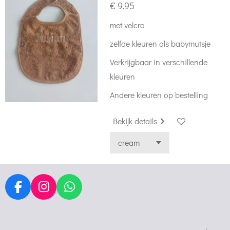
€ 9,95
met velcro
zelfde kleuren als babymutsje
Verkrijgbaar in verschillende
kleuren
Andere kleuren op bestelling
Bekijk details
F
I
W
a
n
h
c
s
a
e
t
t