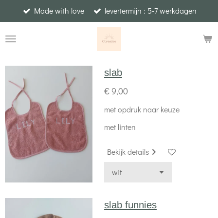
Made with love
levertermijn : 5-7 werkdagen
Ga
direct
naar
de
hoofdinhoud
slab
€ 9,00
met opdruk naar keuze
met linten
Bekijk details
slab funnies