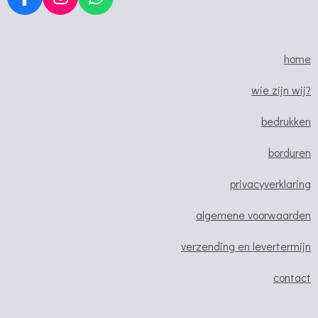
F
I
W
a
n
h
c
s
a
e
t
t
home
b
a
s
o
g
A
wie zijn wij?
o
r
p
bedrukken
k
a
p
m
borduren
privacyverklaring
algemene voorwaarden
verzending en levertermijn
contact