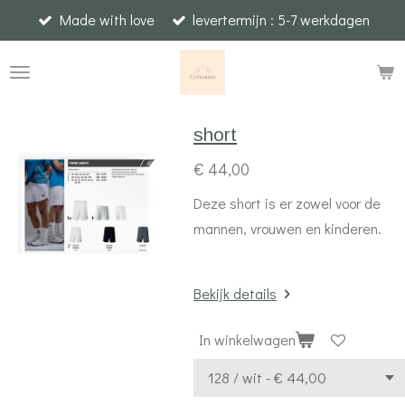
Made with love
levertermijn : 5-7 werkdagen
Ga
direct
naar
de
hoofdinhoud
short
€ 44,00
Deze short is er zowel voor de
mannen, vrouwen en kinderen.
Bekijk details
In winkelwagen