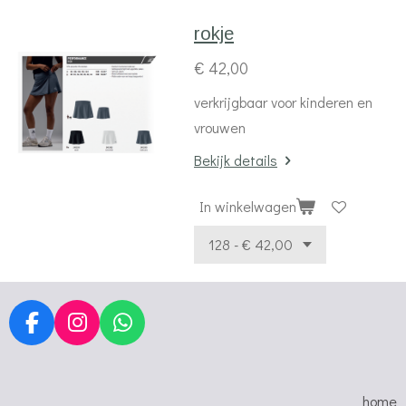
rokje
€ 42,00
verkrijgbaar voor kinderen en
vrouwen
Bekijk details
In winkelwagen
F
I
W
a
n
h
c
s
a
e
t
t
home