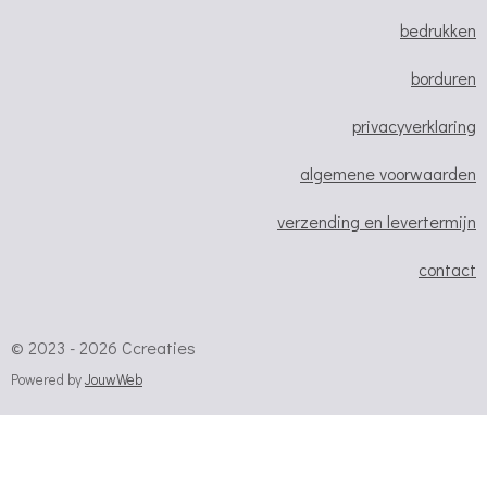
o
r
p
bedrukken
k
a
p
m
borduren
privacyverklaring
algemene voorwaarden
verzending en levertermijn
contact
© 2023 - 2026 Ccreaties
Powered by
JouwWeb