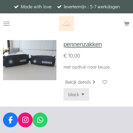
Made with love
levertermijn : 5-7 werkdagen
Ga
direct
naar
de
hoofdinhoud
pennenzakken
€ 10,00
met opdruk naar keuze
Bekijk details
F
I
W
a
n
h