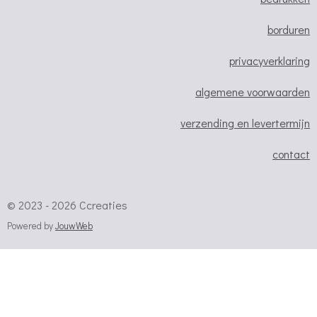
k
a
p
m
borduren
privacyverklaring
algemene voorwaarden
verzending en levertermijn
contact
© 2023 - 2026 Ccreaties
Powered by
JouwWeb