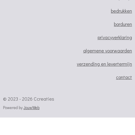
o
r
p
bedrukken
k
a
p
m
borduren
privacyverklaring
algemene voorwaarden
verzending en levertermijn
contact
© 2023 - 2026 Ccreaties
Powered by
JouwWeb