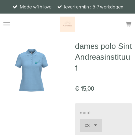
Made with love
levertermijn : 5-7 werkdagen
Ga
direct
naar
de
hoofdinhoud
dames polo Sint
Andreasinstituu
t
€ 15,00
maat