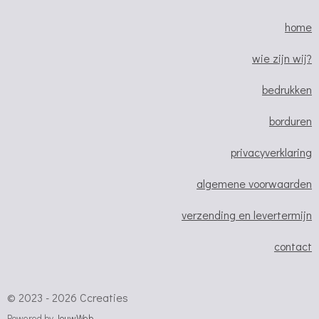
c
s
a
e
t
t
home
b
a
s
o
g
A
wie zijn wij?
o
r
p
bedrukken
k
a
p
m
borduren
privacyverklaring
algemene voorwaarden
verzending en levertermijn
contact
© 2023 - 2026 Ccreaties
Powered by
JouwWeb