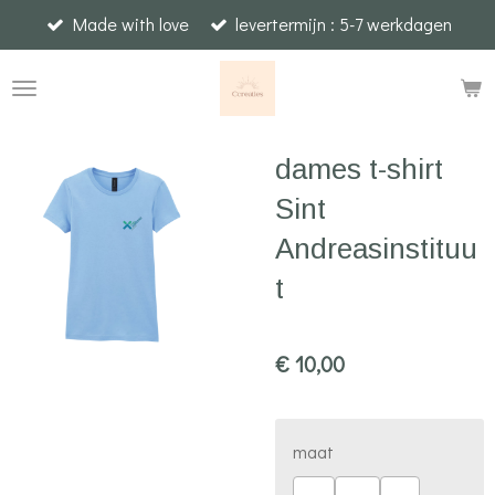
Made with love
levertermijn : 5-7 werkdagen
Ga
direct
naar
de
hoofdinhoud
dames t-shirt
Sint
Andreasinstituu
t
€ 10,00
maat