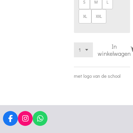
S
M
L
XL
XXL
In
winkelwagen
met logo van de school
F
I
W
a
n
h