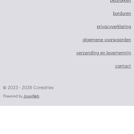
k
a
p
m
borduren
privacyverklaring
algemene voorwaarden
verzending en levertermijn
contact
© 2023 - 2026 Ccreaties
Powered by
JouwWeb