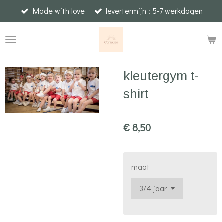
Made with love
levertermijn : 5-7 werkdagen
Ga
direct
naar
de
hoofdinhoud
kleutergym t-
shirt
€ 8,50
maat