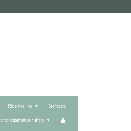
Ride the line
Stempels
t andreasinstituut shop