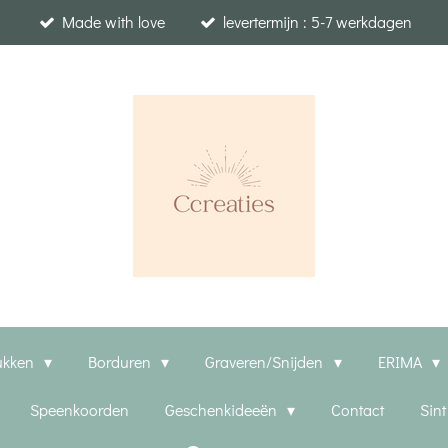
Made with love
levertermijn : 5-7 werkdagen
ukken
Borduren
Graveren/Snijden
ERIMA
Speenkoorden
Geschenkideeën
Contact
Sin