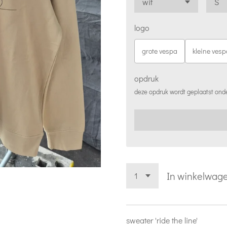
logo
grote vespa
kleine vesp
opdruk
deze opdruk wordt geplaatst ond
In winkelwag
sweater 'ride the line'