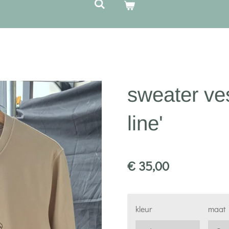
sweater ves
line'
€ 35,00
kleur
maat