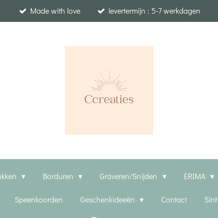
Made with love
levertermijn : 5-7 werkdagen
ukken
Borduren
Graveren/Snijden
ERIMA
Speenkoorden
Geschenkideeën
Contact
Sin