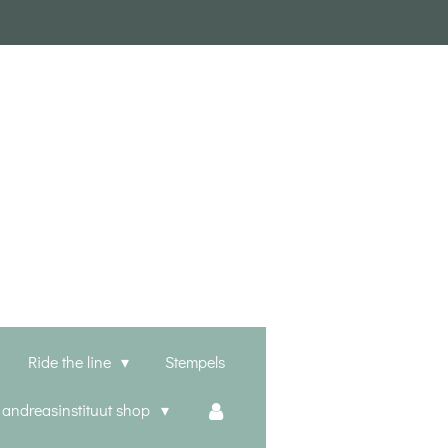
Ride the line
Stempels
t andreasinstituut shop