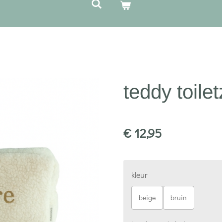
teddy toile
€ 12,95
kleur
beige
bruin