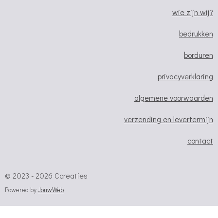
b
a
s
o
g
A
wie zijn wij?
o
r
p
bedrukken
k
a
p
m
borduren
privacyverklaring
algemene voorwaarden
verzending en levertermijn
contact
© 2023 - 2026 Ccreaties
Powered by
JouwWeb