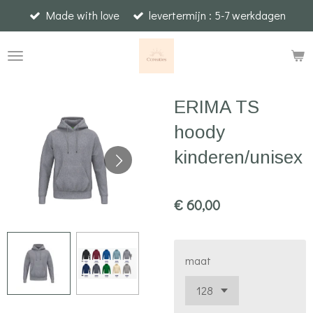
Made with love
levertermijn : 5-7 werkdagen
Ga
direct
naar
de
hoofdinhoud
ERIMA TS
hoody
kinderen/unisex
€ 60,00
maat