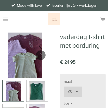
Made with love
levertermijn : 5-7 werkdagen
Ga
direct
naar
de
hoofdinhoud
vaderdag t-shirt
met borduring
€ 24,95
maat
kleur