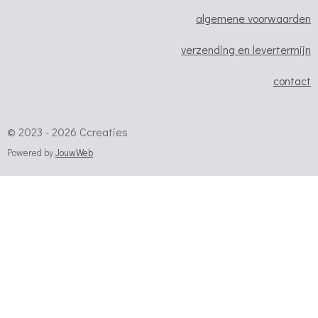
algemene voorwaarden
verzending en levertermijn
contact
© 2023 - 2026 Ccreaties
Powered by
JouwWeb