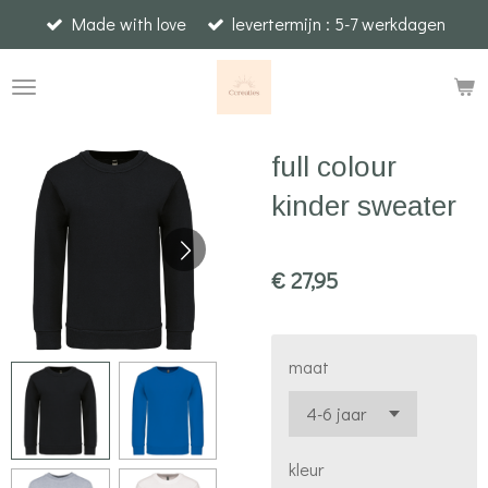
Made with love
levertermijn : 5-7 werkdagen
Ga
direct
naar
de
hoofdinhoud
full colour
kinder sweater
€ 27,95
maat
kleur