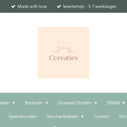
Made with love
levertermijn : 5-7 werkdagen
ukken
Borduren
Graveren/Snijden
ERIMA
Speenkoorden
Geschenkideeën
Contact
Sin