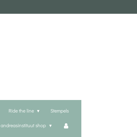
Ride the line
Stempels
t andreasinstituut shop