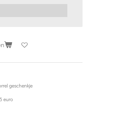
en
orrel geschenkje
25 euro