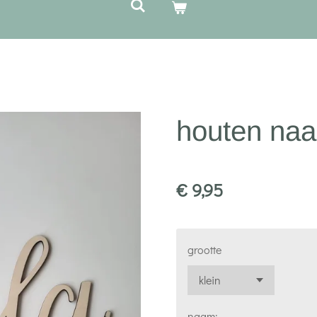
houten na
€ 9,95
grootte
naam: