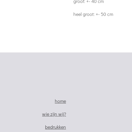
groot: +- 40 cm
heel groot: +- 50 cm
home
wie zijn wij?
bedrukken