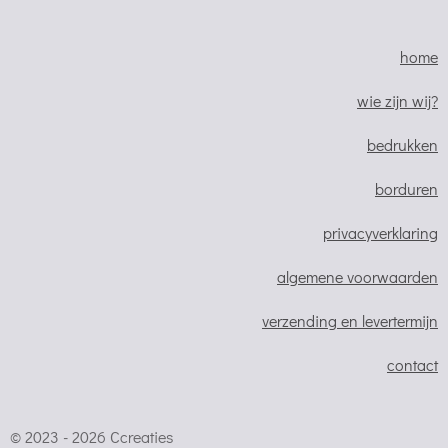
a
n
h
c
s
a
e
t
t
home
b
a
s
o
g
A
wie zijn wij?
o
r
p
bedrukken
k
a
p
m
borduren
privacyverklaring
algemene voorwaarden
verzending en levertermijn
contact
© 2023 - 2026 Ccreaties