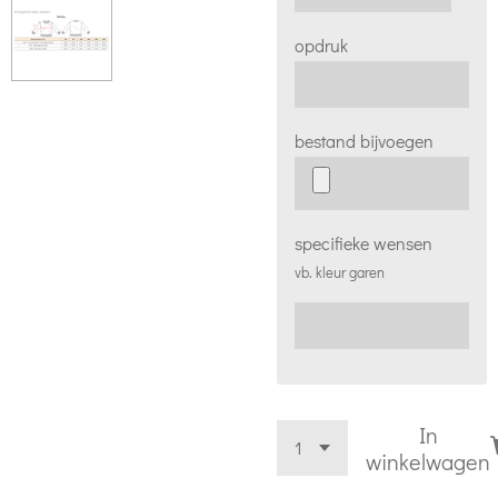
opdruk
bestand bijvoegen
specifieke wensen
vb. kleur garen
In
winkelwagen