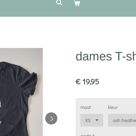
dames T-sh
€ 19,95
maat
kleur
opdruk