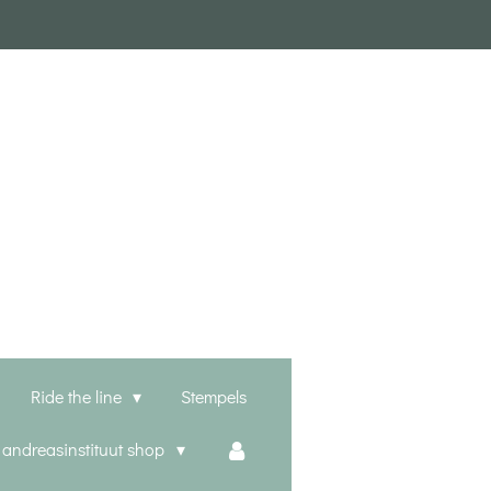
Ride the line
Stempels
t andreasinstituut shop