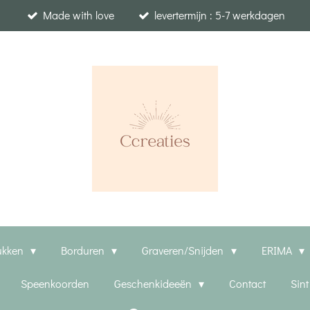
Made with love
levertermijn : 5-7 werkdagen
ukken
Borduren
Graveren/Snijden
ERIMA
Speenkoorden
Geschenkideeën
Contact
Sin