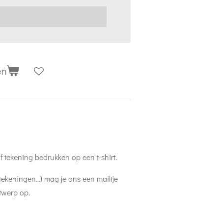
en
 of tekening bedrukken op een t-shirt.
 tekeningen...) mag je ons een mailtje
twerp op.